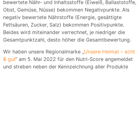
bewertete Nähr- und Inhaltsstoffe (Eiweiß, Ballaststoffe,
Obst, Gemüse, Nüsse) bekommen Negativpunkte. Als
negativ bewertete Nährstoffe (Energie, gesättigte
Fettsäuren, Zucker, Salz) bekommen Positivpunkte.
Beides wird miteinander verrechnet, je niedriger die
Gesamtpunktzahl, desto höher die Gesamtbewertung.
Wir haben unsere Regionalmarke „
Unsere Heimat – echt
& gut
“ am 5. Mai 2022 für den Nutri-Score angemeldet
und streben neben der Kennzeichnung aller Produkte
(außer Obst und Gemüse, da der Nutri-Score nur bei
verarbeiteten Lebensmitteln angewendet wird) an, die
Anzahl der Produkte in der oberen Nutri-Score-Skala zu
verbessern.
Über