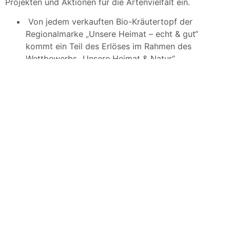
Projekten und Aktionen für die Artenvielfalt ein.
Von jedem verkauften Bio-Kräutertopf der
Regionalmarke „Unsere Heimat – echt & gut“
kommt ein Teil des Erlöses im Rahmen des
Wettbewerbs „Unsere Heimat & Natur“
Naturschutzprojekten im Südwesten Deutschlands
zugute. Mehr dazu beim Ziel „
Ehrenamt fördern
“.
EDEKA Südwest führte bereits zum achten Mal in
Kooperation mit dem Landesfischereiverband
Baden-Württemberg e. V. eine Fischbesatzaktion
durch, um den Lachs im heimischen Rheingebiet
wieder anzusiedeln. Mehr dazu beim Ziel
„
Ehrenamt fördern
“.
Beim Projekt „Lebendiger Weinberg“ werden in den
Weinbergen in der Region heimische Kräuter und
Stauden gepflanzt, im März 2022 fand diese
Aktion bereits zum siebten Mal statt.
Mit der Samentüten-Aktion tragen wir seit 2014